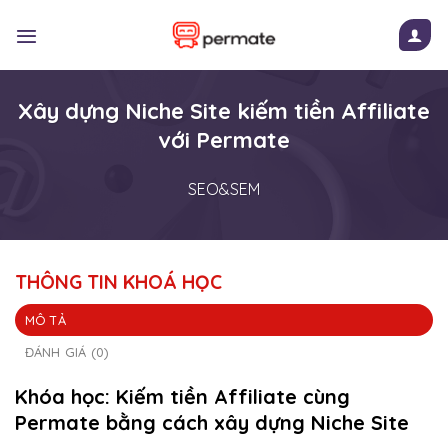
Skip
to
content
Xây dựng Niche Site kiếm tiền Affiliate
với Permate
SEO&SEM
THÔNG TIN KHOÁ HỌC
MÔ TẢ
ĐÁNH GIÁ (0)
Khóa học: Kiếm tiền Affiliate cùng
Permate bằng cách xây dựng Niche Site