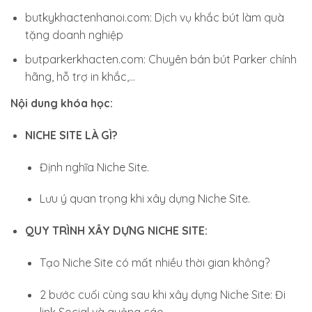
butkykhactenhanoi.com: Dịch vụ khắc bút làm quà
tặng doanh nghiệp
butparkerkhacten.com: Chuyên bán bút Parker chính
hãng, hỗ trợ in khắc,…
Nội dung khóa học:
NICHE SITE LÀ GÌ?
Định nghĩa Niche Site.
Lưu ý quan trọng khi xây dựng Niche Site.
QUY TRÌNH XÂY DỰNG NICHE SITE:
Tạo Niche Site có mất nhiều thời gian không?
2 bước cuối cùng sau khi xây dựng Niche Site: Đi
link Social và quảng cáo.