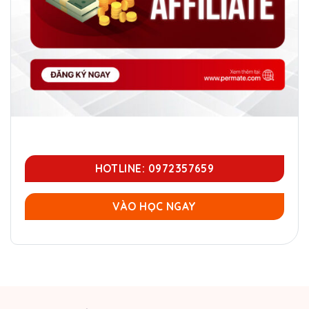
HOTLINE: 0972357659
VÀO HỌC NGAY